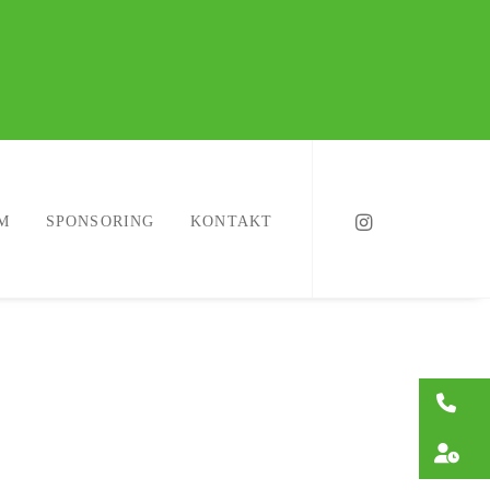
M
SPONSORING
KONTAKT
0
Öf