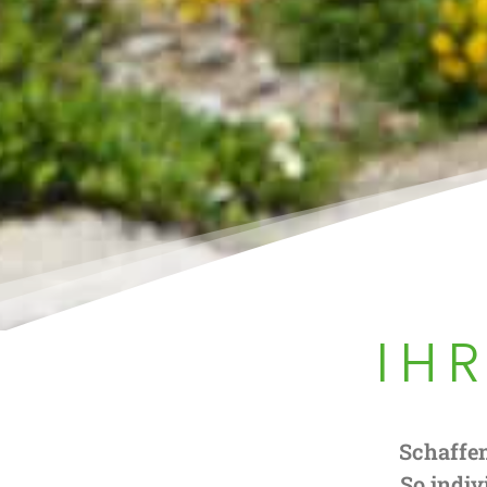
IH
Schaffe
So indiv