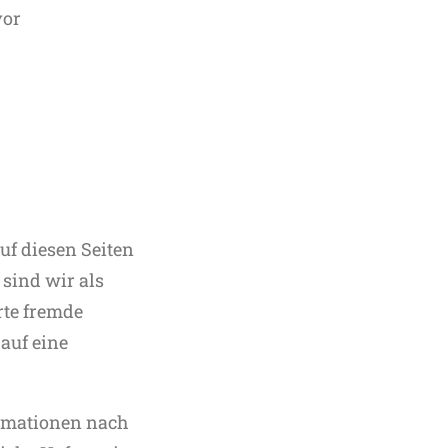
vor
uf diesen Seiten
sind wir als
rte fremde
auf eine
ormationen nach