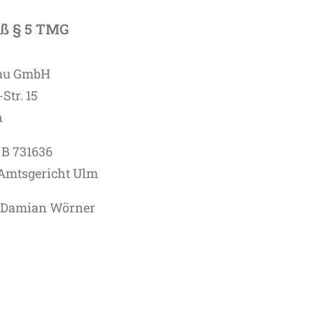
ß § 5 TMG
bau GmbH
Str. 15
n
 B 731636
 Amtsgericht Ulm
: Damian Wörner