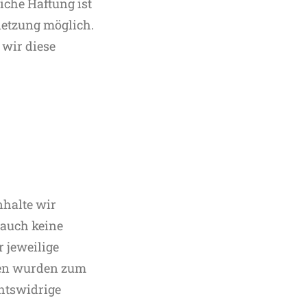
iche Haftung ist
letzung möglich.
wir diese
nhalte wir
 auch keine
r jeweilige
iten wurden zum
chtswidrige