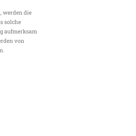
n, werden die
ls solche
ung aufmerksam
erden von
n.