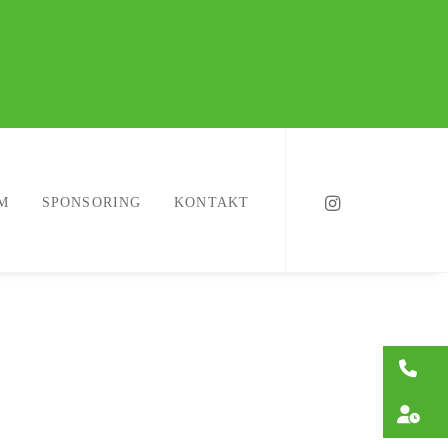
M
SPONSORING
KONTAKT
0
Öf